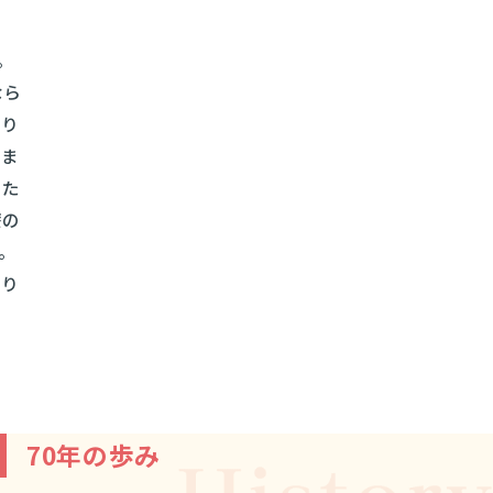
し
。
なら
賜り
てま
じた
療の
。
賜り
70年の歩み